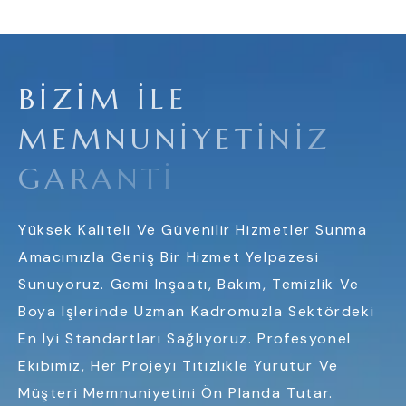
B
I
Z
I
M
I
L
E
M
E
M
N
U
N
I
Y
E
T
I
N
I
Z
G
A
R
A
N
T
I
Yüksek Kaliteli Ve Güvenilir Hizmetler Sunma
Amacımızla Geniş Bir Hizmet Yelpazesi
Sunuyoruz. Gemi Inşaatı, Bakım, Temizlik Ve
Boya Işlerinde Uzman Kadromuzla Sektördeki
En Iyi Standartları Sağlıyoruz. Profesyonel
Ekibimiz, Her Projeyi Titizlikle Yürütür Ve
Müşteri Memnuniyetini Ön Planda Tutar.