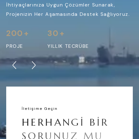
İhtiyaçlarınıza Uygun Çözümler Sunarak,
Projenizin Her Aşamasında Destek Sağlıyoruz.
200
+
30
+
PROJE
YILLIK TECRÜBE
İletişime Geçin
H
E
R
H
A
N
G
I
B
I
R
S
O
R
U
N
U
Z
M
U