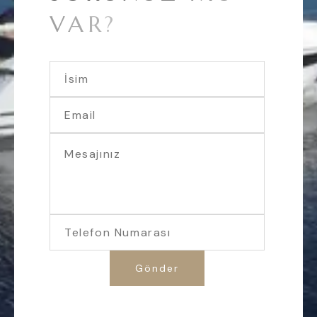
V
A
R
?