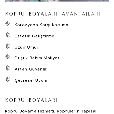
K
O
P
R
U
B
O
Y
A
L
A
R
I
A
V
A
N
T
A
J
L
A
R
I
Korozyona Karşı Koruma
Estetik Geliştirme
Uzun Ömür
Düşük Bakım Maliyeti
Artan Güvenlik
Çevresel Uyum
K
O
P
R
U
B
O
Y
A
L
A
R
I
Köprü Boyama Hizmeti, Köprülerin Yapısal