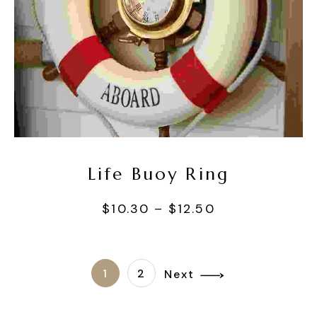
Seçenekler
Life Buoy Ring
$
10.30
–
$
12.50
1
2
Next