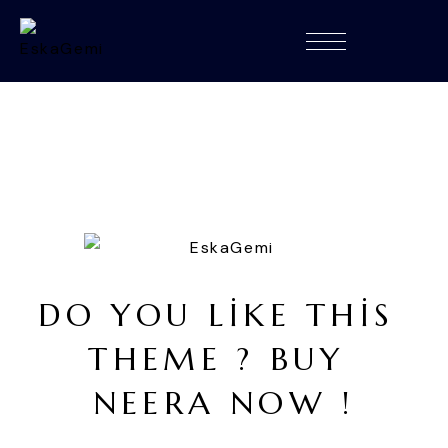
D
O
Y
O
U
L
I
K
E
T
H
I
S
T
H
E
M
E
?
B
U
Y
N
E
E
R
A
N
O
W
!