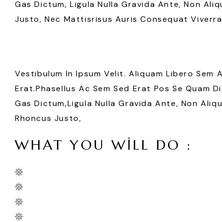
Gas Dictum, Ligula Nulla Gravida Ante, Non Aliq
Justo, Nec Mattisrisus Auris Consequat Viverra
Vestibulum In Ipsum Velit. Aliquam Libero Sem 
Erat.Phasellus Ac Sem Sed Erat Pos Se Quam Dig
Gas Dictum,ligula Nulla Gravida Ante, Non Aliqu
Rhoncus Justo,
WHAT YOU WILL DO :
Vestibulum In Ipsum Velit. Aliquam
Ut, Vehicula A Erat. Phasellus Ac Sem
Feugiat, Nisi Nec Dapibuasas A Gas
Odio Elit Ac Orci. Curabi Tinc Nunc Eu