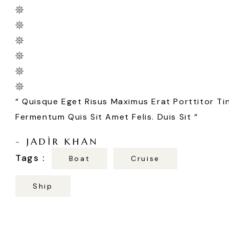
Consequat Viverra Sapien Id Lobortis.
Vestibulum In Ipsum Velit. Aliquam
Ut, Vehicula A Erat. Phasellus Ac Sem
Feugiat, Nisi Nec Dapibuasas A Gas
Odio Elit Ac Orci. Curabi Tinc Nunc Eu
Consequat Viverra Sapien Id Lobortis.
“
Quisque Eget Risus Maximus Erat Porttitor Tin
Fermentum Quis Sit Amet Felis. Duis Sit
“
- JADIR KHAN
Boat
Cruise
Ship